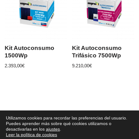
Kit Autoconsumo
Kit Autoconsumo
1500Wp
Trifásico 7500Wp
2.393,00
€
9.210,00
€
EMPRESOL © Copyright 2022 – 653 88 09 50 –
Utilizamos cookies para recordar las preferencias del usuario.
info@empresol.com
Puedes aprender más sobre qué cookies utilizamos o
desactivarlas en los
ajustes
.
Leer la política de cookies